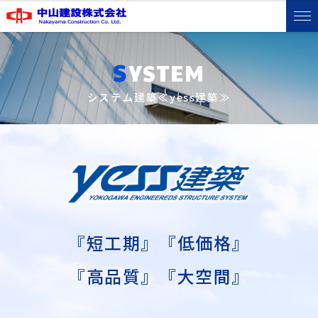
S
YSTEM
システム建築≪yess建築≫
『短工期』『低価格』
『高品質』『大空間』