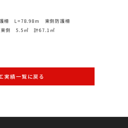
防護柵 L=78.98m 東側防護柵
東側 5.5㎡ 計67.1㎡
工実績一覧に戻る