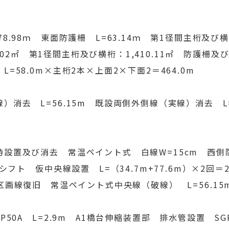
.98ｍ 東面防護柵 L=63.14ｍ 第1径間主桁及び
8.02㎡ 第1径間主桁及び横桁：1,410.11㎡ 防護柵
58.0m×主桁2本×上面2×下面2＝464.0m
去 L=56.15m 既設両側外側線（実線）消去 L=112
設置及び消去 常温ペイント式 白線W=15cm 西
シフト 仮中央線設置 L=（34.7m+77.6m）×2回
6m 区画線復旧 常温ペイント式中央線（破線） L=56.15
0A L=2.9m A1橋台伸縮装置部 排水管設置 SGP5