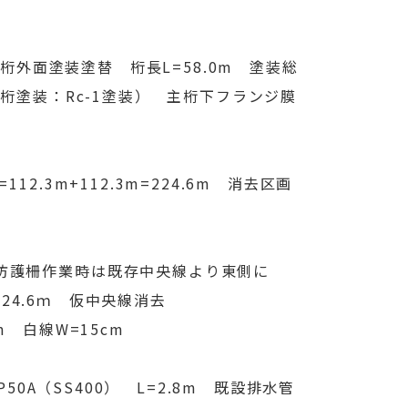
横桁外面塗装塗替 桁長L=58.0m 塗装総
及び桁塗装：Rc-1塗装） 主桁下フランジ膜
.3m+112.3m=224.6m 消去区画
側防護柵作業時は既存中央線より東側に
＝224.6ｍ 仮中央線消去
m 白線W=15cm
0A（SS400） L=2.8m 既設排水管