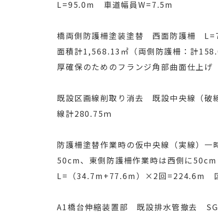
L=95.0m 車道幅員W=7.5m
橋両側防護柵塗装塗替 西面防護柵 L=78
面積計1,568.13㎡（両側防護柵：計15
厚確保のためのフランジ角部曲面仕上げ L=
既設区画線削取り消去 既設中央線（破線）消
線計280.75ｍ
防護柵塗替作業時の仮中央線（実線）一時
50cm、東側防護柵作業時は西側に50cm
L=（34.7m+77.6m）×2回=224.
A1橋台伸縮装置部 既設排水管撤去 SGP5