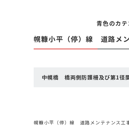
青色のカテ
幌糠小平（停）線 道路メ
中幌橋 橋両側防護柵及び第1径
幌糠小平（停）線 道路メンテナンス