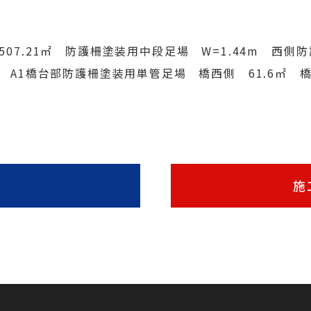
 507.21㎡ 防護柵塗装用中段足場 W=1.44m 西側
5㎡ A1橋台部防護柵塗装用単管足場 橋西側 61.6㎡ 橋
施